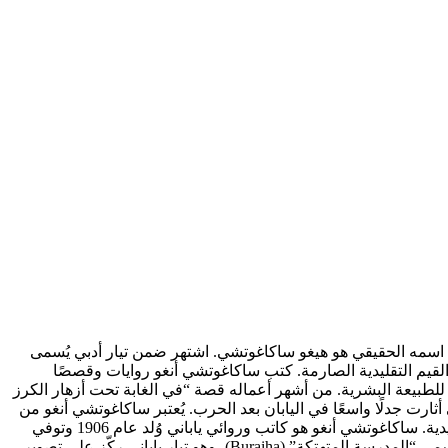
ي فترة ما بعد الحرب العالمية الثانية. اسمه الحقيقي هو هيغو ساكاغوتشي. اشتهر ضمن تيار أدبي يُسمى
لحرب، ورفض القيم التقليدية الصارمة. كتب ساكاغوتشي أنغو روايات وقصصًا
للطبيعة البشرية. من أشهر أعماله قصة “في الغابة تحت أزهار الكرز
ارت جدلًا واسعًا في اليابان بعد الحرب. يُعتبر ساكاغوتشي أنغو من
ية.
ساكاغوتشي أنغو هو كاتب وروائي ياباني وُلد عام 1906 وتوفي
عام 1955، ويُعد من أبرز الأدباء اليابانيين في فترة ما بعد الحرب العالمية الثانية. اسمه الحقيقي هو هيغو ساكاغوتشي. اشتهر ضمن تيار أدبي يُسمى “المدرسة المتهتكة” (Buraiha)، وهو تيار ياباني ركّز على تصوير