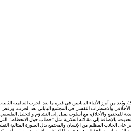
ساكاغوتشي أنغو هو كاتب وروائي ياباني وُلد عام 1906 وتوفي عام 1955، ويُعد من أبرز الأدباء اليابانيين ف
ي ركّز على تصوير الانهيار الأخلاقي والاضطراب النفسي في المجتمع الياباني بعد ا
ية للمجتمع والأخلاق، مع أسلوب يميل إلى التشاؤم والتحليل الفلسفي 
لحديث، بالإضافة إلى مقالاته الفكرية مثل “خطاب حول الانحطاط” التي أث
يز على الجانب المظلم من الإنسان والمجتمع بدل الصورة المثالية التقليد