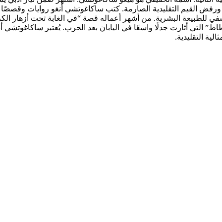
ب، ورفض القيم التقليدية الصارمة. كتب ساكاغوتشي أنغو روايات وقصصً
لسفي للطبيعة البشرية. من أشهر أعماله قصة “في الغابة تحت أزهار الكر
ط” التي أثارت جدلًا واسعًا في اليابان بعد الحرب. يُعتبر ساكاغوتشي أن
لية التقليدية.