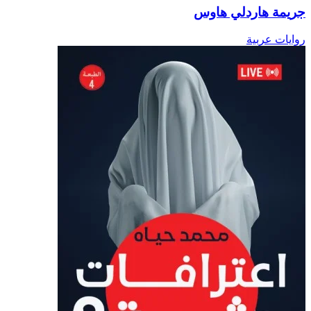
جريمة هاردلي هاوس
روايات عربية