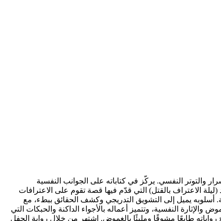
رار والتوتر النفسي. يركّز في كتاباته على الجوانب النفسية
ليلة الاعتراف بالقتل) التي قدّم فيها قصة تقوم على الاعترافات
. أسلوبه يميل إلى التشويق التدريجي وكشف الحقائق ببطء، مع
 والإثارة النفسية، وتتميز أعماله بالأجواء الداكنة والحبكات التي
واياته طابعًا مشوقًا ومليئًا بالغموض. اشتهر من خلال رواية الحفل