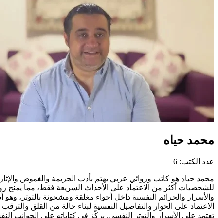
محمد حياه
عدد الكتب: 6
محمد حياه هو كاتب وروائي عربي يهتم بأدب الجريمة والغموض والإثارة ا
للشخصيات أكثر من الاعتماد على الأحداث السريعة فقط، مما يمنح روايات
والأسرار والجرائم النفسية داخل أجواء مغلقة ومشحونة بالتوتر، وهو
الاعتماد على الحوار والتفاصيل النفسية لبناء حالة من القلق والترقب 
تعتمد على الأسرار والتوتر النفسي. يركّز في كتاباته على الجوانب الن