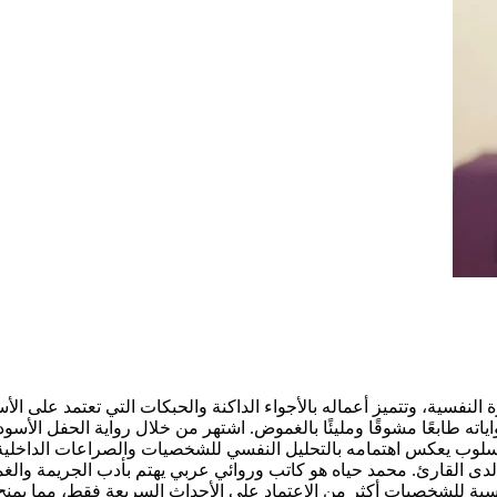
لنفسية، وتتميز أعماله بالأجواء الداكنة والحبكات التي تعتمد على الأس
ه طابعًا مشوقًا ومليئًا بالغموض. اشتهر من خلال رواية الحفل الأسود (
 أسلوب يعكس اهتمامه بالتحليل النفسي للشخصيات والصراعات الداخلية
لدى القارئ.
محمد حياه هو كاتب وروائي عربي يهتم بأدب الجريمة والغموض
فسية للشخصيات أكثر من الاعتماد على الأحداث السريعة فقط، مما يمنح ر