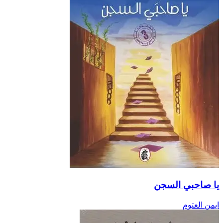
يا صاحبي السجن
ايمن العتوم