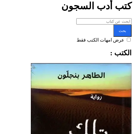
كتب أدب السجون
بحث
عرض امهات الكتب فقط
الكتب :