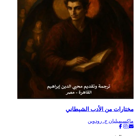
مختارات من الأدب الشيطاني
ماكسيميليان ج. رودوين