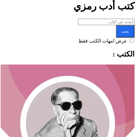
كتب أدب رمزي
بحث
عرض امهات الكتب فقط
الكتب :