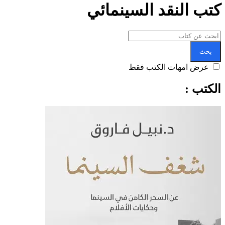
كتب النقد السينمائي
بحث
عرض امهات الكتب فقط
الكتب :