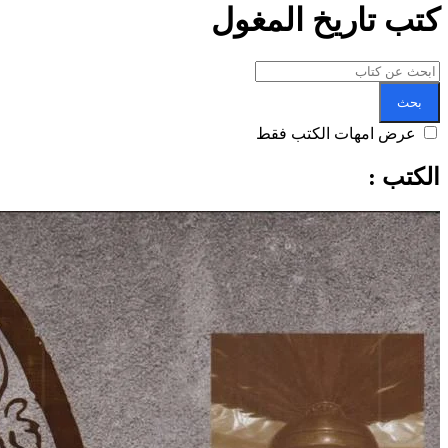
كتب تاريخ المغول
بحث
عرض امهات الكتب فقط
الكتب :