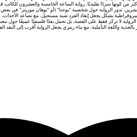
 من كونها سردًا تقليديًا.
رواية الساعة الخامسة والعشرون للكاتب 
رين. تدور الرواية حول شخصية “يوحنا” (أو “يوهان موريتز” في بعض ال
ة البيروقراطية بشكل يجعل إنقاذ الفرد شبه مستحيل. مع تصاعد الأحداث،
واية لا تركز فقط على القصة، بل تحمل بعدًا فلسفيًا عميقًا حول معنى ال
لجدية واللغة التأملية، مع بناء رمزي يجعل الرواية أقرب إلى النقد الفل