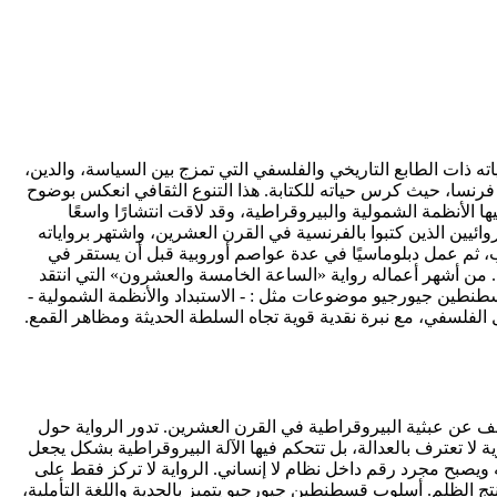
شتهر برواياته ذات الطابع التاريخي والفلسفي التي تمزج بين السياسة، والدين،
فرنسا، حيث كرس حياته للكتابة. هذا التنوع الثقافي انعكس بوضوح
 الأنظمة الشمولية والبيروقراطية، وقد لاقت انتشارًا واسعًا
ُعد من أبرز الروائيين الذين كتبوا بالفرنسية في القرن العشرين، واشتهر برواياته
اب، ثم عمل دبلوماسيًا في عدة عواصم أوروبية قبل أن يستقر في
. من أشهر أعماله رواية «الساعة الخامسة والعشرون» التي انتقد
 قسطنطين جيورجيو موضوعات مثل : - الاستبداد والأنظمة الشمولية -
ل الفلسفي، مع نبرة نقدية قوية تجاه السلطة الحديثة ومظاهر القمع.
عن عبثية البيروقراطية في القرن العشرين. تدور الرواية حول
 لا تعترف بالعدالة، بل تتحكم فيها الآلة البيروقراطية بشكل يجعل
 ويصبح مجرد رقم داخل نظام لا إنساني. الرواية لا تركز فقط على
 تنتج الظلم. أسلوب قسطنطين جيورجيو يتميز بالجدية واللغة التأملية،