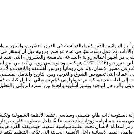
وماسي روماني يُعد من أبرز الروائيين الذين كتبوا بالفرنسية في القرن العشرين، وا
والآداب، ثم عمل دبلوماسيًا في عدة عواصم أوروبية قبل أن يستقر في 
في. من أشهر أعماله رواية «الساعة الخامسة والعشرون» التي انتقد فيها
قسطنطين جيورجيو (1916–1992) هو كاتب ودبلوماسي روماني ي
لات في مصير الإنسان. وُلد في رومانيا ودرس الفلسفة واللاهوت والآد
 أعماله التي تجمع بين الشرق والغرب، وبين التاريخ والتأمل الفلسفي
جمت إلى لغات عديدة، كما تم تحويلها إلى فيلم سينمائي. تتناول كتابات
ديني والروحي للوجود ويتميز أسلوبه بالجمع بين السرد الروائي والتحلي
 ديستوبية ذات طابع فلسفي وسياسي، تنتقد الأنظمة الشمولية وتكشف 
سيط يتم اتهامه زورًا، ليجد نفسه عالقًا داخل منظومة قانونية وإدارية
 رمز لمعاناة الإنسان تحت أنظمة سياسية قمعية، حيث يفقد الفرد هويته
وانهيار القيم الإنسانية داخل الأنظمة الحديثة التي تدّعي التنظيم لكنها