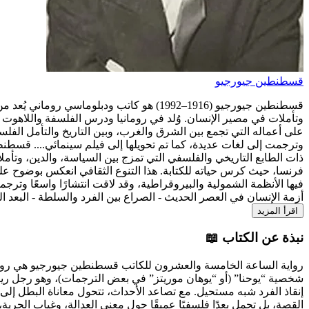
قسطنطين جيورجيو
قسطنطين جيورجيو (1916–1992) هو كاتب ودبل
وتأملات في مصير الإنسان. وُلد في رومانيا ودرس الفلسفة واللاهوت 
على أعماله التي تجمع بين الشرق والغرب، وبين التاريخ والتأمل الفلس
وترجمت إلى لغات عديدة، كما تم تحويلها إلى فيلم سينمائي....
ذات الطابع التاريخي والفلسفي التي تمزج بين السياسة، والدين، وتأم
فرنسا، حيث كرس حياته للكتابة. هذا التنوع الثقافي انعكس بوضوح على
فيها الأنظمة الشمولية والبيروقراطية، وقد لاقت انتشارًا واسعًا وتر
أزمة الإنسان في العصر الحديث - الصراع بين الفرد والسلطة - البعد ال
اقرأ المزيد
نبذة عن الكتاب 📖
رواية الساعة الخامسة والعشرون للكاتب قسطنطين جيورجيو هي رواية
شخصية “يوحنا” (أو “يوهان موريتز” في بعض الترجمات)، وهو رجل ريفي ب
إنقاذ الفرد شبه مستحيل. مع تصاعد الأحداث، تتحول معاناة البطل إلى
القصة، بل تحمل بعدًا فلسفيًا عميقًا حول معنى العدالة، وغياب الحرية، 