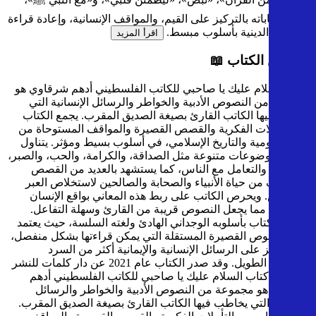
وتتميز كتاباته بالتركيز على القيم، والمواقف الإنسانية، وإعادة قراءة
النصوص الدينية بأسلوب مبسط.
اقرأ المزيد
نبذة عن الكتاب 📖
كتاب السلام عليك يا صاحبي للكاتب الفلسطيني أدهم شرقاوي هو
مجموعة من النصوص الأدبية والخواطر والرسائل الإنسانية التي
يخاطب فيها الكاتب القارئ بصيغة الصديق المقرب. يجمع الكتاب
بين التأملات الفكرية والقصص القصيرة والمواقف المستوحاة من
الحياة اليومية والتاريخ الإسلامي، في أسلوب بسيط ومؤثر. يتناول
الكتاب موضوعات متنوعة مثل الصداقة، والكرامة، والحب، والصبر،
والأخلاق، والتعامل مع الناس، كما يستشهد بالعديد من القصص
والمواقف من حياة الأنبياء والصحابة والصالحين لاستخلاص العبر
والدروس. ويحرص الكاتب على ربط هذه المعاني بواقع الإنسان
المعاصر، مما يجعل النصوص قريبة من القارئ وسهلة التفاعل.
ويتميّز الكتاب بأسلوبه الوجداني الهادئ ولغته السلسة، حيث يعتمد
على النصوص القصيرة المستقلة التي يمكن قراءتها بشكل منفصل،
مع التركيز على الرسائل الإنسانية والإيمانية أكثر من السرد
القصصي الطويل. وقد صدر الكتاب عام 2021 عن دار كلمات للنشر
والتوزيع.
كتاب السلام عليك يا صاحبي للكاتب الفلسطيني أدهم
شرقاوي هو مجموعة من النصوص الأدبية والخواطر والرسائل
الإنسانية التي يخاطب فيها الكاتب القارئ بصيغة الصديق المقرب.