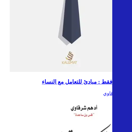
للرجال فقط : مبادئ للتعامل مع النساء
ادهم شرقاوي