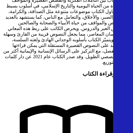
يجمع الكتاب بين التأملات الفكرية والقصص القصيرة والمواقف
المستوحاة من الحياة اليومية والتاريخ الإسلامي، في أسلوب بسيط
ومؤثر. يتناول الكتاب موضوعات متنوعة مثل الصداقة، والكرامة،
والحب، والصبر، والأخلاق، والتعامل مع الناس، كما يستشهد بالعديد
من القصص والمواقف من حياة الأنبياء والصحابة والصالحين
لاستخلاص العبر والدروس. ويحرص الكاتب على ربط هذه المعاني
بواقع الإنسان المعاصر، مما يجعل النصوص قريبة من القارئ وسهلة
التفاعل. ويتميّز الكتاب بأسلوبه الوجداني الهادئ ولغته السلسة،
حيث يعتمد على النصوص القصيرة المستقلة التي يمكن قراءتها
بشكل منفصل، مع التركيز على الرسائل الإنسانية والإيمانية أكثر من
السرد القصصي الطويل. وقد صدر الكتاب عام 2021 عن دار كلمات
للنشر والتوزيع.
تحميل وقراءة الكتاب