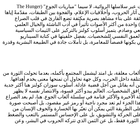
تُعد الكاتبة الأمريكية سوزان كولنز (Suzanne Collins) واحدة من أكثر الأصوات تأثيراً في أدب الناشئة والخيال العلمي المعاصر، حيث استطاعت عبر سلاسلها الروائية، لا سيما "مباريات الجوع" (The Hunger
آثار الحروب، وأخلاقيات الإعلام، والفجوة بين الطبقات، مقدّمةً إياها
ائقة على بناء مشاهد بصرية مكثفة تضع القارئ في قلب الصراع
تُعد الكاتبة الأمريكية سوزان كولنز (Suzanne Collins) واحدة من أكثر الأصوات تأثيراً في أدب الناشئة والخيال العلمي
The Hu)، أن تعيد صياغة أدب "الديستوبيا" بمنظور واقعي وصادم. يتميز أسلوب كولنز بالتركيز على الثيمات السياسية
والعمق النفسي للشخصيات. بفضل خلفيتها في كتابة السيناريو
 بكونها قصصاً للمغامرة، بل تأملات جادة في الطبيعة البشرية وقدرة
ع يدور داخل ساحة ألعاب مغلقة، بل امتد ليشمل المجتمع بأكمله، بعدما تحولت الثورة من
تلفة داخل الحرب، وكل جهة تحاول أن تمنحها معنى يخدم أهدافها.
ن أنه يقاتل من أجل قضية عادلة. أسلوب سوزان كولنز هنا أكثر جدية
افق الشخصيات. العالم يبدو أكثر قسوة، والانتصار نفسه لا يظهر
لكاتبة Suzanne Collins تمثل المرحلة الأخيرة والأكثر قتامة في سلسلة ألعاب الجوع. هنا، لم يعد الصراع
 هذا الجزء لم تعد مجرد ناجية أو رمز غير مقصود، بل أصبحت صورة
 الطريقة التي يمكن أن تغيّر بها الخسارة والخوف الإنسان من
قط على الحركة والتشويق، بل على الإحساس المستمر بالتعب والضغط
ن الثورة فقط، بل عن الثمن الذي تتركه الحروب في البشر، وعن