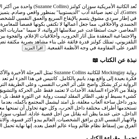
Games)، أن تعيد صياغة أدب "الديستوبيا" بمنظور واقعي وصادم. يتم
في إطار سردي مشوق يتسم بالإيقاع السريع والعمق النفسي للشخصيات.
الجسدي والأخلاقي، مما جعل أعمالها لا تكتفي بكونها قصصاً للمغامرة، 
والاجتماعية المعقدة مثل آثار الحروب، وأخلاقيات الإعلام، والفجوة ب
التلفزيوني، تمتلك كولنز قدرة فائقة على بناء مشاهد بصرية مكثفة تض
الفرد على المقاومة في وجه الأنظمة القمعية.
اقرأ المزيد
نبذة عن الكتاب 📖
رواية Mockingjay للكاتبة  Collins
فكرة بعيدة إلى واقع يهدد بانيم بالكامل. كاتنيس في هذا الجزء لم 
الرواية تركز بشكل واضح على أثر الحرب النفسي، وعلى الطريقة التي 
وثقلًا من الأجزاء السابقة. الأحداث لا تعتمد فقط على الحركة والتشو
كشيء بسيط أو نقي. الطائر المقلد ليست رواية عن الثورة فقط، بل عن
يدور داخل ساحة ألعاب مغلقة، بل امتد ليشمل المجتمع بأكمله، بعدما 
تستخدمها أطراف مختلفة داخل الحرب، وكل جهة تحاول أن تمنحها معنى 
الداخل، حتى عندما يظن أنه يقاتل من أجل قضية عادلة. أسلوب سوزان ك
والانهيار النفسي الذي يرافق الشخصيات. العالم يبدو أكثر قسوة، وال
الفرق بين إسقاط نظام ظالم وبناء عالم أفضل بعده. إنها نهاية تحمل ال
تحميل وقراءة الكتاب