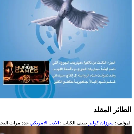
الطائر المقلد
المؤلف :
سوزان كولنز
صنف الكتاب :
الادب الامريكي
عدد مرات التحميل