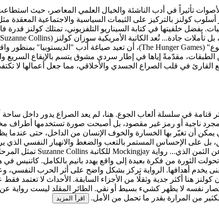
يز أسلوب كولنز بالتركيز على الثيمات السياسية والاجتماعية المعقدة مثل 
 بفضل خلفيتها في كتابة السيناريو التلفزيوني، تمتلك كولنز قدرة ف
بل تأملات جادة...
المعاصر، حيث استطاعت عبر سلاسلها الروائية، لا سيما "مباريات الجوع" (nger Games
ين الطبقات، مقدّمةً إياها في إطار سردي مشوق يتسم بالإيقاع السريع 
ع القارئ في قلب الصراع الجسدي والأخلاقي، مما جعل أعمالها لا تكتفي
Suzanne تمثل المرحلة الأخيرة والأكثر قتامة في سلسلة ألعاب الجوع. هنا، لم يعد الصرا
تعد مجرد ناجية أو رمز غير مقصود، بل أصبحت صورة تستخدمها أطراف مخ
يمكن أن تغيّر بها الخسارة والخوف الإنسان من الداخل، حتى عندما يظ
يق، بل على الإحساس المستمر بالتعب والضغط والانهيار النفسي الذي ير
 الثمن الذي...
رواية Mockingjay ل
تحولت الثورة من فكرة بعيدة إلى واقع يهدد بانيم بالكامل. كاتنيس في
يخدم أهدافها. الرواية تركز بشكل واضح على أثر الحرب النفسي، وعلى
ولنز هنا أكثر جدية وثقلًا من الأجزاء السابقة. الأحداث لا تعتمد ف
انتصار نفسه لا يظهر كشيء بسيط أو نقي. الطائر المقلد ليست رواية ع
كثير من المرارة بقدر ما تحمل من الأمل.
اقرأ المزيد