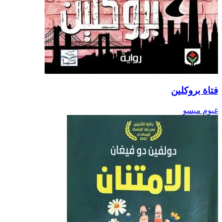
فتاة بروكلين
غيوم ميسو