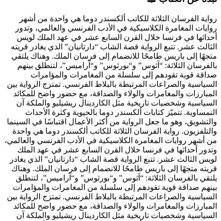
رواية الفرسان الثلاثة للكاتب ألكسندر دوما هي واحدة من أشهر
روايات المغامرة الكلاسيكية في الأدب الفرنسي والعالمي، وتدور
أحداثها في فرنسا خلال القرن السابع عشر في عهد الملك لويس
الثالث عشر. تتبع الرواية قصة الشاب “دارتانيان” الذي يغادر قريته
متجهًا إلى باريس طامحًا للانضمام إلى فرسان الملك. وهناك يلتقي
بالفرسان الثلاثة: “آثوس” و“بورثوس” و“آراميس”، لتنطلق بينهم
صداقة قوية تقودهم إلى سلسلة من المغامرات والمؤامرات
السياسية والصراعات المرتبطة بالبلاط الفرنسي. تمتزج الرواية بين
المبارزات والمغامرات والولاء والصداقة، مع حضور واضح للمكائد
السياسية وشخصيات تاريخية مثل الكاردينال ريشيليو والملكة آن
النمساوية. تتميّز كتابات ألكسندر دوما بالحيوية وكثرة الأحداث
والتشويق، وهو ما جعل الرواية من أكثر الأعمال اقتباسًا في السينما
والتلفزيون.
رواية الفرسان الثلاثة للكاتب ألكسندر دوما هي واحدة
من أشهر روايات المغامرة الكلاسيكية في الأدب الفرنسي والعالمي،
وتدور أحداثها في فرنسا خلال القرن السابع عشر في عهد الملك
لويس الثالث عشر. تتبع الرواية قصة الشاب “دارتانيان” الذي يغادر
قريته متجهًا إلى باريس طامحًا للانضمام إلى فرسان الملك. وهناك
يلتقي بالفرسان الثلاثة: “آثوس” و“بورثوس” و“آراميس”، لتنطلق
بينهم صداقة قوية تقودهم إلى سلسلة من المغامرات والمؤامرات
السياسية والصراعات المرتبطة بالبلاط الفرنسي. تمتزج الرواية بين
المبارزات والمغامرات والولاء والصداقة، مع حضور واضح للمكائد
السياسية وشخصيات تاريخية مثل الكاردينال ريشيليو والملكة آن