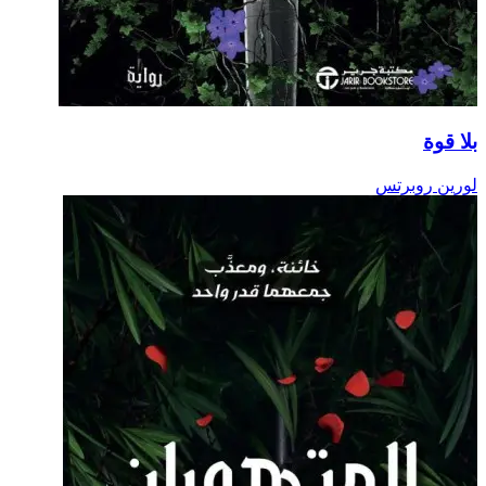
بلا قوة
لورين روبرتس