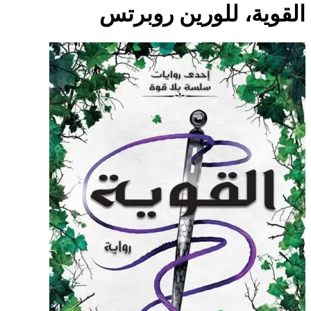
القوية، للورين روبرتس