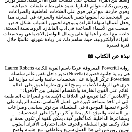
واسعًا بين القرّاء الشباب على منصات القراءة الرقمية. تتميز لورين
روبرتس بكتابة عوالم فانتازيا تعتمد على نظام طبقات اجتماعية
وقوى خارقة، مع تركيز قوي على العلاقات العاطفية والصراعات
بين الشخصيات. أسلوبها يتميز بالبساطة والسرعة في السرد، مما
يجعل أعمالها سهلة القراءة وموجهة لجمهور الشباب بشكل خاص.
أصبحت من الأسماء الصاعدة في أدب الفانتازيا الرومانسية الحديثة،
خاصة مع انتشار أعمالها على وسائل التواصل الاجتماعي ومجتمعات
القراءة الإلكترونية، حيث ساهم ذلك في زيادة شهرتها عالميًا خلال
فترة قصيرة.
نبذة عن الكتاب 📖
رواية Powerful المعروفة عربيًا باسم القوية للكاتبة Lauren Roberts
هي رواية جانبية قصيرة (Novella) تدور داخل نفس عالم سلسلة
Powerless. تركّز الرواية على شخصيات جانبية وأحداث موازية لما
جرى في الرواية الأصلية، وتمنح القارئ نظرة أعمق على العالم
القائم على القوى الخارقة والانقسام الطبقي بين “الأقوياء”
و”العاديين”. كما تتوسع في العلاقات الإنسانية والصراعات العاطفية
التي لم تأخذ مساحة كبيرة في العمل الأساسي. تعتمد الرواية على
الأجواء نفسها الموجودة في السلسلة، من توتر سياسي وصراعات
بين السلطة والتمرّد، لكن بطابع أكثر تركيزًا على الشخصيات
ومشاعرها الداخلية. كما تُظهر كيف يمكن للقوة أن تكون نعمة أو
عبئًا، وكيف تؤثر السلطة والخوف على اختيارات الأفراد. أسلوب
لورين روبرتس في هذا العمل سريع وعاطفي، مع اهتمام واضح