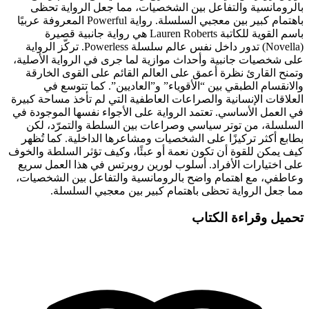
بالرومانسية والتفاعل بين الشخصيات، مما جعل الرواية تحظى
باهتمام كبير بين معجبي السلسلة.
رواية Powerful المعروفة عربيًا
باسم القوية للكاتبة Lauren Roberts هي رواية جانبية قصيرة
(Novella) تدور داخل نفس عالم سلسلة Powerless. تركّز الرواية
على شخصيات جانبية وأحداث موازية لما جرى في الرواية الأصلية،
وتمنح القارئ نظرة أعمق على العالم القائم على القوى الخارقة
والانقسام الطبقي بين “الأقوياء” و”العاديين”. كما تتوسع في
العلاقات الإنسانية والصراعات العاطفية التي لم تأخذ مساحة كبيرة
في العمل الأساسي. تعتمد الرواية على الأجواء نفسها الموجودة في
السلسلة، من توتر سياسي وصراعات بين السلطة والتمرّد، لكن
بطابع أكثر تركيزًا على الشخصيات ومشاعرها الداخلية. كما تُظهر
كيف يمكن للقوة أن تكون نعمة أو عبئًا، وكيف تؤثر السلطة والخوف
على اختيارات الأفراد. أسلوب لورين روبرتس في هذا العمل سريع
وعاطفي، مع اهتمام واضح بالرومانسية والتفاعل بين الشخصيات،
مما جعل الرواية تحظى باهتمام كبير بين معجبي السلسلة.
تحميل وقراءة الكتاب