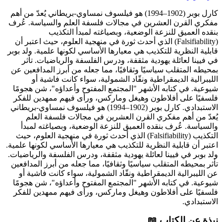
كارل بوبر (1902–1994) هو فيلسوف نمساوي-بريطاني يُعدّ من أهم
مفكري القرن العشرين في مجالات فلسفة العلم والسياسة. عُرف
بنقده العميق للنزعة الوضعية، وبصياغته لمبدأ التكذيب
(Falsifiability) الذي أحدث ثورة في منهجية العلوم، حيث اعتبر أن
قابلية النظرية للتكذيب هي معيارها الأساسي لكونها علمية. ولد بوبر
في فيينا لعائلة يهودية مثقفة، ودرس الفلسفة والرياضيات. تأثر
بمحيطه المتقلب سياسيًا وثقافيًا، مما جعله من أبرز المدافعين عن
الليبرالية الديمقراطية ونقّاد الشمولية، سواء كانت فاشية أو
شيوعية. في كتابه الأشهر "المجتمع المفتوح وأعداؤه"، شن هجومًا
فلسفيًا على أفلاطون وهيغل وماركس، ورأى فيهم ممهدين للفكر
الاستبدادي.
كارل بوبر (1902–1994) هو فيلسوف نمساوي-بريطاني
يُعدّ من أهم مفكري القرن العشرين في مجالات فلسفة العلم
والسياسة. عُرف بنقده العميق للنزعة الوضعية، وبصياغته لمبدأ
التكذيب (Falsifiability) الذي أحدث ثورة في منهجية العلوم، حيث
اعتبر أن قابلية النظرية للتكذيب هي معيارها الأساسي لكونها علمية.
ولد بوبر في فيينا لعائلة يهودية مثقفة، ودرس الفلسفة والرياضيات.
تأثر بمحيطه المتقلب سياسيًا وثقافيًا، مما جعله من أبرز المدافعين
عن الليبرالية الديمقراطية ونقّاد الشمولية، سواء كانت فاشية أو
شيوعية. في كتابه الأشهر "المجتمع المفتوح وأعداؤه"، شن هجومًا
فلسفيًا على أفلاطون وهيغل وماركس، ورأى فيهم ممهدين للفكر
الاستبدادي.
نبذة عن الكتاب 📖