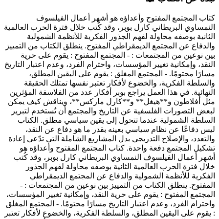
كتاب المجتمع المفتوح وأعداؤه هو أشهر أعمال الفيلسوف
النمساوي البريطاني كارل بوبر، وقد كُتب خلال فترة الحرب العالمية
الثانية بوصفه محاولة لفهم الجذور الفكرية للأنظمة الشمولية
والدفاع عن المجتمع الديمقراطي المفتوح. ينطلق الكتاب من التمييز
بين نوعين من المجتمعات : - المجتمع المفتوح : يقوم على حرية
النقد، وإمكانية تغيير المؤسسات، واحترام الفرد، وعدم اعتبار التاريخ
مسارًا محتومًا. - المجتمع المغلق : يقوم على اليقين المطلق،
والسلطة الفكرية، والخضوع لأفكار تعتبر نفسها تمتلك الحقيقة
النهائية. في هذا العمل يراجع بوبر أفكار عدد من الفلاسفة المؤثرين
مثل أفلاطون و**هيغل** و**كارل ماركس**، ويناقش كيف يمكن
لبعض التصورات الفلسفية عن التاريخ والمجتمع أن تُستخدم لتبرير
السلطة الشمولية عندما تتحول إلى يقين سياسي مطلق. الكتاب
ليس دفاعًا عن نظام سياسي بعينه بقدر ما هو دفاع عن النقد،
والتعدد، والإصلاح التدريجي بدل المشاريع الشاملة التي تدّعي إعادة
تشكيل المجتمع دفعة واحدة.
كتاب المجتمع المفتوح وأعداؤه هو
أشهر أعمال الفيلسوف النمساوي البريطاني كارل بوبر، وقد كُتب
خلال فترة الحرب العالمية الثانية بوصفه محاولة لفهم الجذور
الفكرية للأنظمة الشمولية والدفاع عن المجتمع الديمقراطي
المفتوح. ينطلق الكتاب من التمييز بين نوعين من المجتمعات : -
المجتمع المفتوح : يقوم على حرية النقد، وإمكانية تغيير المؤسسات،
واحترام الفرد، وعدم اعتبار التاريخ مسارًا محتومًا. - المجتمع المغلق
: يقوم على اليقين المطلق، والسلطة الفكرية، والخضوع لأفكار تعتبر