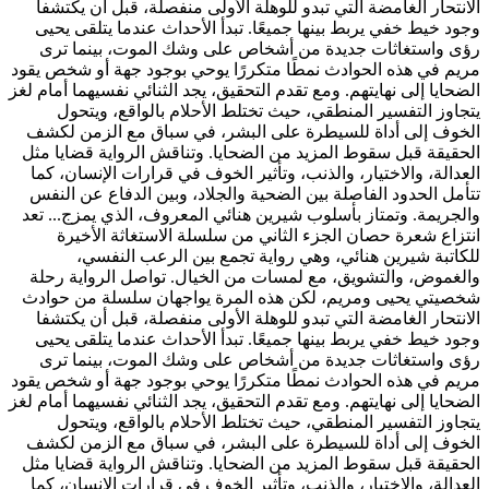
الانتحار الغامضة التي تبدو للوهلة الأولى منفصلة، قبل أن يكتشفا
وجود خيط خفي يربط بينها جميعًا. تبدأ الأحداث عندما يتلقى يحيى
رؤى واستغاثات جديدة من أشخاص على وشك الموت، بينما ترى
مريم في هذه الحوادث نمطًا متكررًا يوحي بوجود جهة أو شخص يقود
الضحايا إلى نهايتهم. ومع تقدم التحقيق، يجد الثنائي نفسيهما أمام لغز
يتجاوز التفسير المنطقي، حيث تختلط الأحلام بالواقع، ويتحول
الخوف إلى أداة للسيطرة على البشر، في سباق مع الزمن لكشف
الحقيقة قبل سقوط المزيد من الضحايا. وتناقش الرواية قضايا مثل
العدالة، والاختيار، والذنب، وتأثير الخوف في قرارات الإنسان، كما
تتأمل الحدود الفاصلة بين الضحية والجلاد، وبين الدفاع عن النفس
والجريمة. وتمتاز بأسلوب شيرين هنائي المعروف، الذي يمزج...
تعد
انتزاع شعرة حصان الجزء الثاني من سلسلة الاستغاثة الأخيرة
للكاتبة شيرين هنائي، وهي رواية تجمع بين الرعب النفسي،
والغموض، والتشويق، مع لمسات من الخيال. تواصل الرواية رحلة
شخصيتي يحيى ومريم، لكن هذه المرة يواجهان سلسلة من حوادث
الانتحار الغامضة التي تبدو للوهلة الأولى منفصلة، قبل أن يكتشفا
وجود خيط خفي يربط بينها جميعًا. تبدأ الأحداث عندما يتلقى يحيى
رؤى واستغاثات جديدة من أشخاص على وشك الموت، بينما ترى
مريم في هذه الحوادث نمطًا متكررًا يوحي بوجود جهة أو شخص يقود
الضحايا إلى نهايتهم. ومع تقدم التحقيق، يجد الثنائي نفسيهما أمام لغز
يتجاوز التفسير المنطقي، حيث تختلط الأحلام بالواقع، ويتحول
الخوف إلى أداة للسيطرة على البشر، في سباق مع الزمن لكشف
الحقيقة قبل سقوط المزيد من الضحايا. وتناقش الرواية قضايا مثل
العدالة، والاختيار، والذنب، وتأثير الخوف في قرارات الإنسان، كما