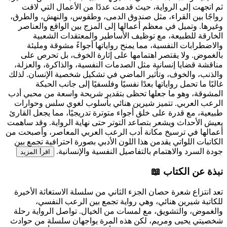
ثم اتجهت إلى الرواية، حيث قدمت عددًا من الأعمال التي لاقت
رواجًا بين القراء، مثل صندوق الدمى، وطقوس، والنهش، والطرق،
وغيرها. وتميل في معظم أعمالها إلى المزج بين الواقع والعناصر
الخارقة للطبيعة، مع توظيف الأساطير والمعتقدات الشعبية
والاضطرابات النفسية، مما يمنح رواياتها أجواءً مشوقة ومليئة
بالغموض. ولا يقتصر اهتمامها على إثارة الخوف، بل تحرص على
مناقشة قضايا إنسانية مثل الصدمات النفسية، والذاكرة، والعزلة،
والذنب، والخوف، وتأثير الماضي في تشكيل شخصية الإنسان. لذلك
غالبًا ما تحمل رواياتها بعدًا نفسيًا وفلسفيًا إلى جانب الحبكة
المشوقة، وهو ما جعلها تحظى بتقدير شريحة واسعة من محبي أدب
الرعب العربي. تتميز شيرين هنائي بأسلوب لغوي سلس وحوارات
طبيعية، مع قدرة على خلق أجواء متوترة تدريجيًا، مما يجعل القارئ
يعيش الأحداث ويشعر بتصاعد التوتر حتى نهاية الرواية. وقد ساهمت
أعمالها في ترسيخ مكانة أدب الرعب العربي المعاصر، وأصبحت من
الكاتبات اللواتي يقدمن هذا اللون الأدبي بصورة احترافية تجمع بين
جودة السرد والاهتمام بالتفاصيل النفسية والإنسانية.
اقرأ المزيد
نبذة عن الكتاب 📖
تعد انتزاع شعرة حصان الجزء الثاني من سلسلة الاستغاثة الأخيرة
للكاتبة شيرين هنائي، وهي رواية تجمع بين الرعب النفسي،
والغموض، والتشويق، مع لمسات من الخيال. تواصل الرواية رحلة
شخصيتي يحيى ومريم، لكن هذه المرة يواجهان سلسلة من حوادث