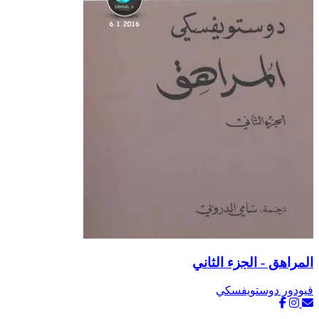
المراهق - الجزء الثاني
فيودور دوستويفسكي