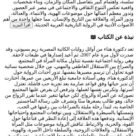
سلسة، واهتمام كبير بتفاصيل المكان والزمان، وبناء شخصيات
واقعية تعكس التنوع الثقافي والاجتماعي في مصر عبر العصور.
وتدور معظم أعمالها حول موضوعات الهوية، والانتماء، والعدالة،
ودور المرأة، والعلاقة بين التاريخ والإنسان، مما جعلها واحدة من أهم
الأصوات الأدبية في الرواية التاريخية العربية الحديثة.
اقرأ المزيد
نبذة عن الكتاب 📖
تعد دكتورة هناء من أوائل روايات الكاتبة المصرية ريم بسيوني، وقد
صدرت لأول مرة عام 2007، ثم أعيد إصدارها في طبعات لاحقة.
وهي رواية اجتماعية نفسية تتناول مكانة المرأة في المجتمع،
والصراع بين الاستقلال العاطفي والمهني، من خلال شخصية نسائية
قوية تحاول أن ترسم مصيرها بنفسها. تدور أحداث الرواية حول
الدكتورة هناء، وهي أستاذة جامعية تبلغ الأربعين من عمرها، اختارت
أن تدير حياتها وفق قواعد صارمة بعد تجربة حب فاشلة. تعتزل
أسرتها، وتكرس نفسها لعملها، وترفض أن يفرض عليها المجتمع
تصوراته عن المرأة والزواج. لكن حياتها تتغير عندما تقرر الزواج من
خالد، وهو طالب يصغرها سنًا وتشرف على رسالة الماجستير
الخاصة به، لتبدأ رحلة مليئة بالصراعات بين رغبتها في الحب،
وتمسكها بالسيطرة والاستقلال، وبين توقعات المجتمع واحتياجاتها
الإنسانية. وتدفعها هذه العلاقة إلى إعادة النظر في قناعاتها حول
القوة، والحرية، والارتباط. تناقش الرواية موضوعات مثل المرأة
والاستقلال، والعلاقات الزوجية، والسلطة داخل الأسرة، والهوية،
والصراع بين العقل والعاطفة، والضغوط الاجتماعية....
تعد دكتورة