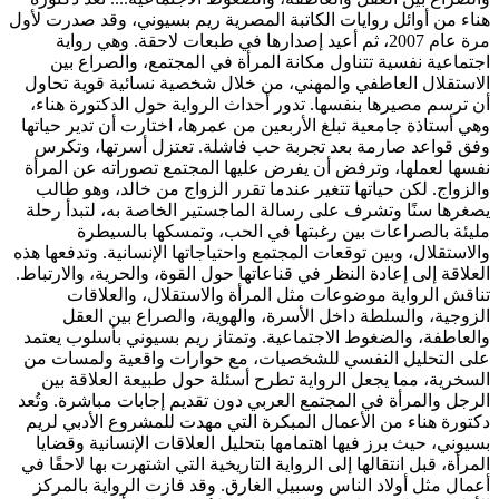
هناء من أوائل روايات الكاتبة المصرية ريم بسيوني، وقد صدرت لأول
مرة عام 2007، ثم أعيد إصدارها في طبعات لاحقة. وهي رواية
اجتماعية نفسية تتناول مكانة المرأة في المجتمع، والصراع بين
الاستقلال العاطفي والمهني، من خلال شخصية نسائية قوية تحاول
أن ترسم مصيرها بنفسها. تدور أحداث الرواية حول الدكتورة هناء،
وهي أستاذة جامعية تبلغ الأربعين من عمرها، اختارت أن تدير حياتها
وفق قواعد صارمة بعد تجربة حب فاشلة. تعتزل أسرتها، وتكرس
نفسها لعملها، وترفض أن يفرض عليها المجتمع تصوراته عن المرأة
والزواج. لكن حياتها تتغير عندما تقرر الزواج من خالد، وهو طالب
يصغرها سنًا وتشرف على رسالة الماجستير الخاصة به، لتبدأ رحلة
مليئة بالصراعات بين رغبتها في الحب، وتمسكها بالسيطرة
والاستقلال، وبين توقعات المجتمع واحتياجاتها الإنسانية. وتدفعها هذه
العلاقة إلى إعادة النظر في قناعاتها حول القوة، والحرية، والارتباط.
تناقش الرواية موضوعات مثل المرأة والاستقلال، والعلاقات
الزوجية، والسلطة داخل الأسرة، والهوية، والصراع بين العقل
والعاطفة، والضغوط الاجتماعية. وتمتاز ريم بسيوني بأسلوب يعتمد
على التحليل النفسي للشخصيات، مع حوارات واقعية ولمسات من
السخرية، مما يجعل الرواية تطرح أسئلة حول طبيعة العلاقة بين
الرجل والمرأة في المجتمع العربي دون تقديم إجابات مباشرة. وتُعد
دكتورة هناء من الأعمال المبكرة التي مهدت للمشروع الأدبي لريم
بسيوني، حيث برز فيها اهتمامها بتحليل العلاقات الإنسانية وقضايا
المرأة، قبل انتقالها إلى الرواية التاريخية التي اشتهرت بها لاحقًا في
أعمال مثل أولاد الناس وسبيل الغارق. وقد فازت الرواية بالمركز