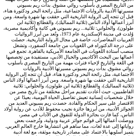
من التاريخ المصري بأسلوب روائي مشوق. بدأت ريم بسيوني
مسيرتها الأدبية بالروايات الاجتماعية، مثل رائحة البحر ودكتورة هناء،
قبل أن تتجه إلى الرواية التاريخية التي حققت بها شهرة واسعة. ومن
أبرز أعمالها أولاد الناس (ثلاثية المماليك)، والقطائع (ثلاثية ابن
طولون)، والحلواني: ثلاثية...
ريم بسيوني هي كاتبة وأكاديمية مصرية،
وُلدت في مدينة الإسكندرية عام 1973، وتُعد من أبرز الروائيات
العربيات المعاصرات، خاصة في مجال الرواية التاريخية. حصلت
على درجة الدكتوراه في اللغويات من جامعة أكسفورد، وتشغل
منصب أستاذة اللغويات في الجامعة الأمريكية بالقاهرة. تجمع في
أعمالها بين البحث الأكاديمي والخيال الأدبي، مستفيدة من تخصصها
في اللغة والتاريخ لإحياء فترات مهمة من التاريخ المصري بأسلوب
روائي مشوق. بدأت ريم بسيوني مسيرتها الأدبية بالروايات
الاجتماعية، مثل رائحة البحر ودكتورة هناء، قبل أن تتجه إلى الرواية
التاريخية التي حققت بها شهرة واسعة. ومن أبرز أعمالها أولاد الناس
(ثلاثية المماليك)، والقطائع (ثلاثية ابن طولون)، والحلواني: ثلاثية
الفاطميين، حيث أعادت تقديم مراحل مختلفة من تاريخ مصر من
خلال شخصيات إنسانية تعيش تفاصيل الحياة اليومية، بعيدًا عن
الاقتصار على سير الحكام والقادة. حصدت ريم بسيوني العديد من
الجوائز الأدبية، من أبرزها جائزة نجيب محفوظ للأدب عن رواية أولاد
الناس، كما فازت بجائزة الدولة للتفوق في الآداب في مصر،
ووصلت أعمالها إلى قوائم جوائز عربية ودولية، وتُرجمت بعض
رواياتها إلى عدة لغات، مما ساهم في انتشارها خارج العالم العربي.
يتميز أسلوبها بالاعتماد على مصادر تاريخية موثقة، مع لغة أدبية