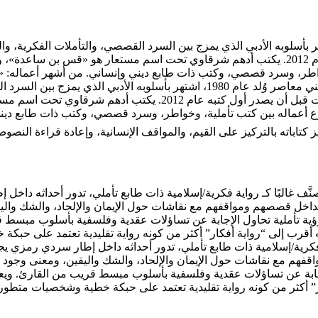
اوي هو كاتب وروائي فلسطيني معاصر وُلد عام 1980، اشتهر بأسلوبه الأدبي الذي يمزج بين السرد القصص
العربي، ثم بدأ مسيرته الكتابية عبر الإنترنت قبل أن يصدر أول كتبه عام 2012. يكتب أدهم شرقاوي
وخواطر، وسرد قصصي، وكتب ذات طابع ديني وإنساني. من أشهر أعماله:
أدهم شرقاوي هو كاتب وروائي فلسطيني معاصر وُلد عام 1980، اشتهر بأس
صور اللبنانية، ودرس الأدب العربي، ثم بدأ مسيرته الكتابية عبر الإنتر
وع أعماله بين كتب تأملية، وخواطر، وسرد قصصي، وكتب ذات طابع دين
تاباته بالتركيز على القيم، والمواقف الإنسانية، وإعادة قراءة النصو
ف غالبًا كـ رواية فكرية/إسلامية ذات طابع تأملي، تدور أحداثه داخل
ل قصصهم ومواقفهم مع نقاشات حول الإيمان والإلحاد، والشك واليقين
ب رؤية تأملية تحاول الإجابة عن تساؤلات عقدية وفلسفية بأسلوب مبسط
له أقرب إلى “رواية أفكار” أكثر من كونه رواية تقليدية تعتمد على 
 فكرية/إسلامية ذات طابع تأملي، تدور أحداثه داخل إطار سردي رمزي ي
مع نقاشات حول الإيمان والإلحاد، والشك واليقين، ومعنى وجود الله،
لإجابة عن تساؤلات عقدية وفلسفية بأسلوب مبسط قريب من القارئ. ويع
كار” أكثر من كونه رواية تقليدية تعتمد على حبكة خطية وشخصيات متطو