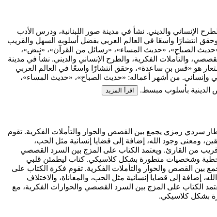
ي، والتأملات الفكرية، والطرح الإنساني والديني. نشأ في مدينة صور اللبنانية، ودرس الأدب
 تحت اسم مستعار هو «قس بن ساعدة»، وحقق انتشارًا واسعًا في العالم العربي بفضل أسلوبه السهل والقريب
 «حديث الصباح»، «حديث المساء»، «رسائل من القرآن»، «نبض»،
لوبه الأدبي الذي يمزج بين السرد القصصي، والتأملات الفكرية، والطرح الإنساني والديني. نشأ في مدينة
نت قبل أن يصدر أول كتبه عام 2012. يكتب أدهم شرقاوي تحت اسم مستعار هو «قس بن ساعدة»، وحقق انتشارًا واسعًا في العالم العربي
ي وإنساني. من أشهر أعماله: «حديث الصباح»، «حديث المساء»،
ص الدينية بأسلوب مبسط.
اقرأ المزيد
 إطار سردي رمزي يجمع بين القصص والحوار والتأملات الفكرية. تقوم
، ومعنى وجود الله، إضافة إلى قضايا إنسانية مثل الحب،
 قريب من القارئ. ويعتمد الكتاب على المزج بين السرد القصصي
حبكة خطية وشخصيات متطورة بشكل كلاسيكي.
كتاب ليطمئن قلبي
جمع بين القصص والحوار والتأملات الفكرية. تقوم فكرة الكتاب على
 إضافة إلى قضايا إنسانية مثل الحب، والمعاناة، والاختلاف
تمد الكتاب على المزج بين السرد القصصي والحوارات الفكرية، مع
رة بشكل كلاسيكي.