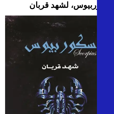
سكوربيوس، لشهد قربان