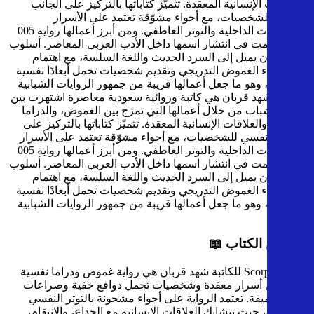
والعلاقات الإنسانية المعقدة. تتميّز كتاباتها بالتركيز على الجانب
النفسي للشخصيات، مع أجواء مشوّقة تعتمد على الأسرار
والصراعات الداخلية والتوتر العاطفي. ومن أبرز أعمالها رواية 005
التي ساهمت في انتشار اسمها داخل الأدب العربي المعاصر. أسلوب
شهد قربان يميل إلى السرد الحديث واللغة السلسة، مع اهتمام
واضح ببناء الغموض التدريجي وتقديم شخصيات تحمل أبعادًا نفسية
وعاطفية، وهو ما جعل أعمالها قريبة من جمهور الروايات الشبابية
الحديثة.
شهد قربان هي كاتبة وروائية سعودية معاصرة اشتهرت بين
القرّاء الشباب من خلال أعمالها التي تمزج بين الغموض، والدراما
النفسية، والعلاقات الإنسانية المعقدة. تتميّز كتاباتها بالتركيز على
الجانب النفسي للشخصيات، مع أجواء مشوّقة تعتمد على الأسرار
والصراعات الداخلية والتوتر العاطفي. ومن أبرز أعمالها رواية 005
التي ساهمت في انتشار اسمها داخل الأدب العربي المعاصر. أسلوب
شهد قربان يميل إلى السرد الحديث واللغة السلسة، مع اهتمام
واضح ببناء الغموض التدريجي وتقديم شخصيات تحمل أبعادًا نفسية
وعاطفية، وهو ما جعل أعمالها قريبة من جمهور الروايات الشبابية
الحديثة.
نبذة عن الكتاب 📖
رواية Scorpius للكاتبة شهد قربان هي رواية غموض ودراما نفسية
تدور حول أسرار معقدة وشخصيات تحمل دوافع خفية وصراعات
داخلية عميقة. تعتمد الرواية على أجواء مشحونة بالتوتر النفسي
والغموض، حيث تتشابك العلاقات الإنسانية مع الخداع، والانتقام،