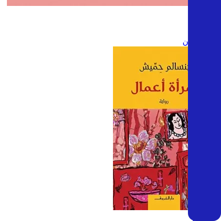
البارون
شهد قربان