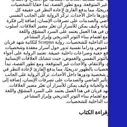
والأحداث غير المتوقعة. ومع تطور القصة، تبدأ خفايا الشخصيات
بالظهور تدريجيًا، مما يدفع القارئ لإعادة النظر في حقيقة كل
شخصية ودورها داخل الأحداث. تركّز الرواية على الجانب النفسي
وتأثير الماضي والصدمات على تصرفات الإنسان، إضافة إلى فكرة
الثقة والخيانة وكيف يمكن للأسرار أن تغيّر مصير العلاقات. أسلوب
شهد قربان في هذا العمل يعتمد على السرد المشوّق واللغة
السلسة، مع اهتمام ببناء التوتر التدريجي وإبراز المشاعر
والصراعات الداخلية للشخصيات.
رواية Scorpius للكاتبة شهد قربان
هي رواية غموض ودراما نفسية تدور حول أسرار معقدة وشخصيات
تحمل دوافع خفية وصراعات داخلية عميقة. تعتمد الرواية على أجواء
مشحونة بالتوتر النفسي والغموض، حيث تتشابك العلاقات الإنسانية
مع الخداع، والانتقام، والأحداث غير المتوقعة. ومع تطور القصة، تبدأ
خفايا الشخصيات بالظهور تدريجيًا، مما يدفع القارئ لإعادة النظر في
حقيقة كل شخصية ودورها داخل الأحداث. تركّز الرواية على الجانب
النفسي وتأثير الماضي والصدمات على تصرفات الإنسان، إضافة إلى
فكرة الثقة والخيانة وكيف يمكن للأسرار أن تغيّر مصير العلاقات.
أسلوب شهد قربان في هذا العمل يعتمد على السرد المشوّق واللغة
السلسة، مع اهتمام ببناء التوتر التدريجي وإبراز المشاعر
والصراعات الداخلية للشخصيات.
تحميل وقراءة الكتاب