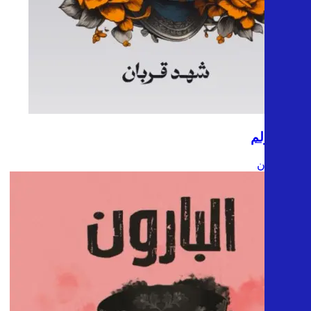
ستوكهولم
شهد قربان