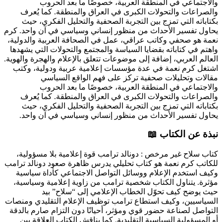
والاجتماعي في المنطقة العربية، خصوصًا ما بعد الحروب
والصراعات والتحولات الكبرى في العراق والمنطقة. كما يُعرف
بكتاباته التي تمزج بين التجربة الصحفية والتحليل الفكري، حيث
يحاول تفسير الأحداث من منظور إنساني وسياسي في آن واحد.
كرم
نعمة هو صحفي وكاتب عراقي، عمل في الصحافة العربية والدولية،
واهتم في كتاباته بقضايا السياسة والمجتمع والتحولات التي يشهدها
العالم العربي، إضافة إلى موضوعات تتعلق بالإعلام والهجرة والهوية.
اشتغل كرم نعمة في عدة مؤسسات إعلامية عربية ودولية، وكتب
مقالات وتحليلات صحفية تركز على فهم الواقع السياسي
والاجتماعي في المنطقة العربية، خصوصًا ما بعد الحروب
والصراعات والتحولات الكبرى في العراق والمنطقة. كما يُعرف
بكتاباته التي تمزج بين التجربة الصحفية والتحليل الفكري، حيث
يحاول تفسير الأحداث من منظور إنساني وسياسي في آن واحد.
نبذة عن الكتاب 📖
كتاب سلاح غير مرخص : دونالد ترامب قوة إعلامية بلا مسؤولية،
للكاتب كرم نعمة هو كتاب تحليلي يدرس ظاهرة صعود دونالد ترامب
وكيف استخدم الإعلام ووسائل التواصل الاجتماعي كأداة سياسية
مؤثرة. يتناول الكتاب شخصية ترامب من زاوية إعلامية وسياسية،
حيث يوضح كيف تحوّل الخطاب الإعلامي إلى “سلاح” بيد
السياسيين، وكيف استطاع ترامب توظيف الإعلام التقليدي ومنصات
التواصل لصناعة حضور قوي ومؤثر، أحيانًا دون التزام صارم بالدقة
أو المسؤولية السياسية التقليدية. كما يناقش الكتاب العلاقة بين