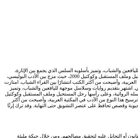
يافعين والشباب، وتميز بأسلوبه السلس الذي يجمع بين الإثارة،
والغموض، والمغامرة، مما ساهم في جذب أجيال كاملة إلى القراءة. حقق شهرة واسعة من خلال سلاسله الروائية، وعلى رأسها رجل المستحيل وملف المستقبل وكوكتيل 2000، حيث مزج بين الأدب البوليسي،
عربية، وأصبحت من أكثر الكتب انتشارًا بين القراء الشباب. امتازت
ي. اشتهر بتقديم روايات وسلاسل موجهة لليافعين والشباب، وتميز
سله الروائية، وعلى رأسها رجل المستحيل وملف المستقبل وكوكتيل
رسيخ هذا النوع من الأدب في المكتبة العربية، وأصبحت من أكثر
 محبوبة وقصص تحافظ على عنصر التشويق حتى النهاية. وقد ترك إرثًا
انون أو التحايل عليه لتحقيق مصالحهم. ومن خلال حبكة مليئة