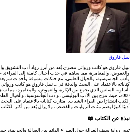
نبيل فاروق
نبيل فاروق هو كاتب وروائي مصري يُعد من أبرز رواد أدب التشويق وال
وأدب الجاسوسية، والخيال العلمي، مع حبكات مشوقة وأحداث سريعة الإ
كتاباته بالاعتماد على البحث والدقة في...
نبيل فاروق هو كاتب وروائي 
بأسلوبه السلس الذي يجمع بين الإثارة، والغموض، والمغامرة، مما 
2000، حيث مزج بين الأدب البوليسي، وأدب الجاسوسية، والخيال ا
الكتب انتشارًا بين القراء الشباب. امتازت كتاباته بالاعتماد على ال
أدبيًا كبيرًا يضم مئات الروايات والقصص، ولا يزال يُعد من أكثر الكتّاب
نبذة عن الكتاب 📖
تدور رواية سيف العدالة حول الصراع الدائم بين العدالة والجريمة، ح