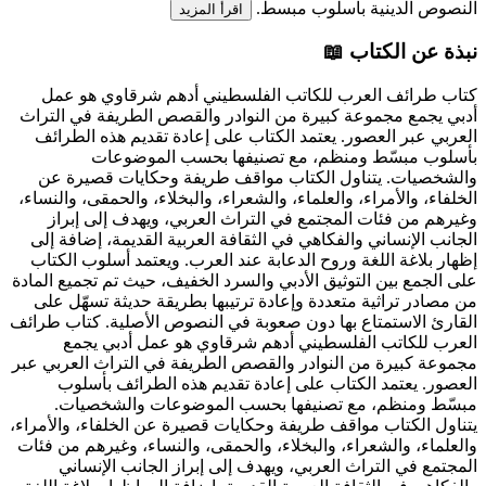
النصوص الدينية بأسلوب مبسط.
اقرأ المزيد
نبذة عن الكتاب 📖
كتاب طرائف العرب للكاتب الفلسطيني أدهم شرقاوي هو عمل
أدبي يجمع مجموعة كبيرة من النوادر والقصص الطريفة في التراث
العربي عبر العصور. يعتمد الكتاب على إعادة تقديم هذه الطرائف
بأسلوب مبسّط ومنظم، مع تصنيفها بحسب الموضوعات
والشخصيات. يتناول الكتاب مواقف طريفة وحكايات قصيرة عن
الخلفاء، والأمراء، والعلماء، والشعراء، والبخلاء، والحمقى، والنساء،
وغيرهم من فئات المجتمع في التراث العربي، ويهدف إلى إبراز
الجانب الإنساني والفكاهي في الثقافة العربية القديمة، إضافة إلى
إظهار بلاغة اللغة وروح الدعابة عند العرب. ويعتمد أسلوب الكتاب
على الجمع بين التوثيق الأدبي والسرد الخفيف، حيث تم تجميع المادة
من مصادر تراثية متعددة وإعادة ترتيبها بطريقة حديثة تسهّل على
القارئ الاستمتاع بها دون صعوبة في النصوص الأصلية.
كتاب طرائف
العرب للكاتب الفلسطيني أدهم شرقاوي هو عمل أدبي يجمع
مجموعة كبيرة من النوادر والقصص الطريفة في التراث العربي عبر
العصور. يعتمد الكتاب على إعادة تقديم هذه الطرائف بأسلوب
مبسّط ومنظم، مع تصنيفها بحسب الموضوعات والشخصيات.
يتناول الكتاب مواقف طريفة وحكايات قصيرة عن الخلفاء، والأمراء،
والعلماء، والشعراء، والبخلاء، والحمقى، والنساء، وغيرهم من فئات
المجتمع في التراث العربي، ويهدف إلى إبراز الجانب الإنساني