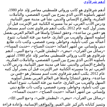
أدهم شرقاوي
أدهم شرقاوي هو كاتب وروائي فلسطيني معاصر وُلد عام 1980،
اشتهر بأسلوبه الأدبي الذي يمزج بين السرد القصصي، والتأملات
الفكرية، والطرح الإنساني والديني. نشأ في مدينة صور اللبنانية،
ودرس الأدب العربي، ثم بدأ مسيرته الكتابية عبر الإنترنت قبل أن
يصدر أول كتبه عام 2012. يكتب أدهم شرقاوي تحت اسم مستعار
هو «قس بن ساعدة»، وحقق انتشارًا واسعًا في العالم العربي بفضل
أسلوبه السهل والقريب من القارئ، خاصة بين فئة الشباب. تتنوع
أعماله بين كتب تأملية، وخواطر، وسرد قصصي، وكتب ذات طابع
ديني وإنساني. من أشهر أعماله: «حديث الصباح»، «حديث المساء»،
«رسائل من القرآن»، «نبض»، «ليطمئن قلبي»، و«مع النبي...
أدهم
شرقاوي هو كاتب وروائي فلسطيني معاصر وُلد عام 1980، اشتهر
بأسلوبه الأدبي الذي يمزج بين السرد القصصي، والتأملات الفكرية،
والطرح الإنساني والديني. نشأ في مدينة صور اللبنانية، ودرس الأدب
العربي، ثم بدأ مسيرته الكتابية عبر الإنترنت قبل أن يصدر أول كتبه
عام 2012. يكتب أدهم شرقاوي تحت اسم مستعار هو «قس بن
ساعدة»، وحقق انتشارًا واسعًا في العالم العربي بفضل أسلوبه
السهل والقريب من القارئ، خاصة بين فئة الشباب. تتنوع أعماله
بين كتب تأملية، وخواطر، وسرد قصصي، وكتب ذات طابع ديني
وإنساني. من أشهر أعماله: «حديث الصباح»، «حديث المساء»،
«رسائل من القرآن»، «نبض»، «ليطمئن قلبي»، و«مع النبي ﷺ»،
وتتميز كتاباته بالتركيز على القيم، والمواقف الإنسانية، وإعادة قراءة