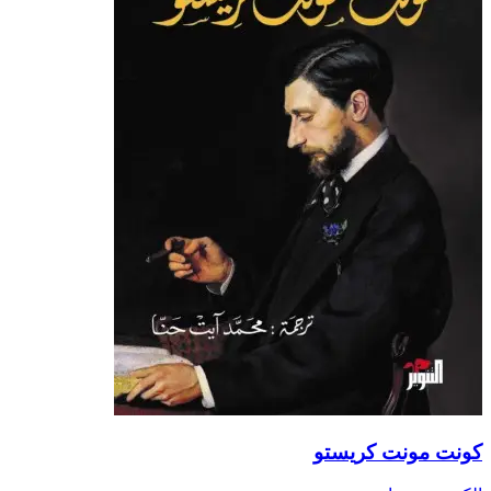
ونت مونت كريستو