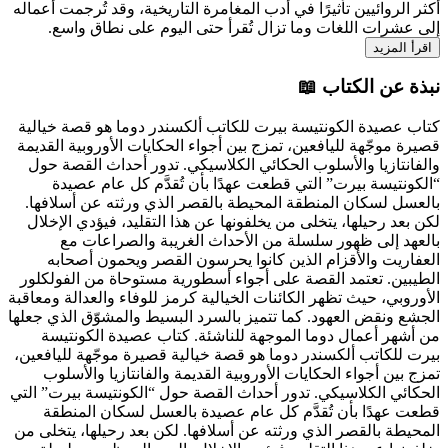
أكثر الروائيين تأثيرًا في أدب المغامرة التاريخية، وقد تُرجمت أعمال
إلى عشرات اللغات وما تزال تُقرأ حتى اليوم على نطاق واسع
اقرأ المزيد
نبذة عن الكتاب 
كتاب عصيدة الكونتيسة بيرت للكاتب ألكسندر دوما هو قصة خيالي
قصيرة موجّهة لليافعين، تمزج بين أجواء الحكايات الأوروبية القديم
والفانتازيا والأسلوب الحكائي الكلاسيكي. تدور أحداث القصة حو
“الكونتيسة بيرت” التي قطعت عهدًا بأن تُقدَّم كل عام عصيد
بالعسل لسكان المنطقة المحيطة بالقصر الذي ورثته عن أسلافها
لكن بعد رحيلها، يتخلى من يخلفونها عن هذا التقليد، فيؤدي الإخلا
بالعهد إلى ظهور سلسلة من الأحداث الغريبة والصراعات م
العفاريت والأقزام الذين كانوا يحرسون القصر ويحمون أصحاب
الطيبين. تعتمد القصة على أجواء أسطورية مستوحاة من الفولكلو
الأوروبي، حيث تظهر الكائنات الخيالية كرمز للوفاء والعدالة ومعاقب
الجشع ونقض العهود. كما تتميز بالسرد البسيط والمشوّق الذي جعله
كتاب عصيدة الكونتيسة
من أشهر أعمال دوما الموجهة للناشئة
بيرت للكاتب ألكسندر دوما هو قصة خيالية قصيرة موجّهة لليافعين
تمزج بين أجواء الحكايات الأوروبية القديمة والفانتازيا والأسلو
الحكائي الكلاسيكي. تدور أحداث القصة حول “الكونتيسة بيرت” الت
قطعت عهدًا بأن تُقدَّم كل عام عصيدة بالعسل لسكان المنطق
المحيطة بالقصر الذي ورثته عن أسلافها. لكن بعد رحيلها، يتخلى م