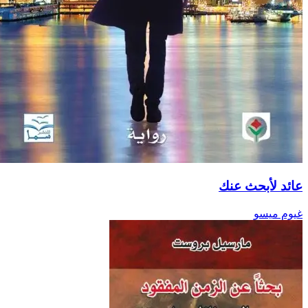
ائد لأبحث عنك
يوم ميسو