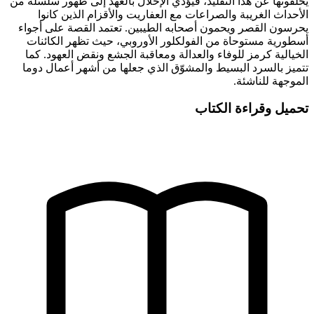
خلفونها عن هذا التقليد، فيؤدي الإخلال بالعهد إلى ظهور سلسلة من
لأحداث الغريبة والصراعات مع العفاريت والأقزام الذين كانوا
حرسون القصر ويحمون أصحابه الطيبين. تعتمد القصة على أجواء
سطورية مستوحاة من الفولكلور الأوروبي، حيث تظهر الكائنات
لخيالية كرمز للوفاء والعدالة ومعاقبة الجشع ونقض العهود. كما
تميز بالسرد البسيط والمشوّق الذي جعلها من أشهر أعمال دوما
لموجهة للناشئة.
حميل وقراءة الكتاب