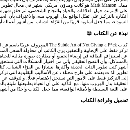
مما...
Mark Manson هو كاتب ومدوّن أمريكي اشتهر في مجال
أفكاره بالتركيز على تقبّل الواقع بدل الهروب منه، والاعتراف بأن الح
السوداء، مما جعل أسلوبه قريبًا من القرّاء الشباب. من أشهر أعماله أيضًا كتاب Everything Is F*cked الذي يناقش القلق والمعنى والأمل ف
نبذة عن الكتاب 📖
تركز فقط على الإيجابية والتحفيز. يرى الكاتب أن محاولة السعي المستم
عن استنزاف الطاقة في إرضاء الجميع أو مطاردة صورة مثالية للحياة. 
بالمشاكل، وأن النضج الحقيقي يأتي من اختيار المشكلات التي تستحق 
أشهر كتب تطوير الذات الحديثة وأكثرها انتشارًا بين القرّاء الشباب.
تطوير الذات يعتمد على طرح مختلف عن الأساليب التقليدية التي تركز ف
إلى التركيز فقط على الأمور التي تستحق الاهتمام فعلًا، والتوقف ع
الحقيقة بدل الهروب منها، مع التأكيد على أن الحياة بطبيعتها مليئة
على اللغة البسيطة والأمثلة الواقعية، مما جعل الكتاب واحدًا من أشهر ك
تحميل وقراءة الكتاب