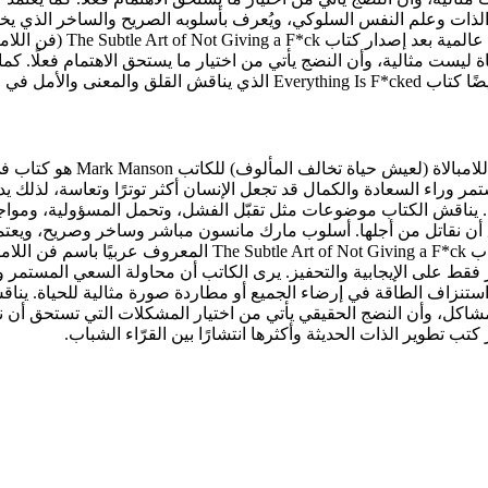
 تطوير الذات وعلم النفس السلوكي، ويُعرف بأسلوبه الصريح والساخر الذي
على الإنترنت حول العلاقات
ياة ليست مثالية، وأن النضج يأتي من اختيار ما يستحق الاهتمام فعلًا. 
ي الحياة الحديثة.
كتاب t of Not Giving a F*ck
ر وراء السعادة والكمال قد تجعل الإنسان أكثر توترًا وتعاسة، لذلك يد
يناقش الكتاب موضوعات مثل تقبّل الفشل، وتحمل المسؤولية، ومواجهة ا
أن نقاتل من أجلها. أسلوب مارك مانسون مباشر وساخر وصريح، ويعتمد ع
قط على الإيجابية والتحفيز. يرى الكاتب أن محاولة السعي المستمر ورا
ن استنزاف الطاقة في إرضاء الجميع أو مطاردة صورة مثالية للحياة. ي
 بالمشاكل، وأن النضج الحقيقي يأتي من اختيار المشكلات التي تستحق 
تب تطوير الذات الحديثة وأكثرها انتشارًا بين القرّاء الشباب.