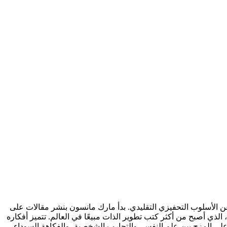
ف عن الأسلوب التحفيزي التقليدي. بدأ مارك مانسون بنشر مقالات على
اح الشخصي، ثم حقق شهرة عالمية بعد إصدار كتاب The Subtle Art of Not Giving a F*ck (فن اللامبالاة)، الذي أصبح من أكثر كتب تطوير الذات مبيعًا في العالم. تتميز أفكاره
مد على المزج بين علم النفس، والتجارب الشخصية، والفكاهة السوداء،