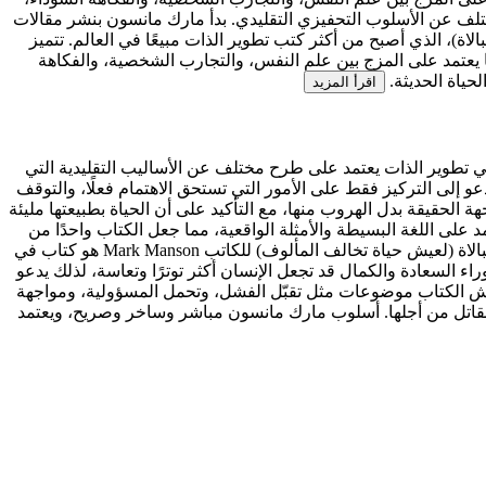
 يختلف عن الأسلوب التحفيزي التقليدي. بدأ مارك مانسون بنشر مقالات
 والحياة والنجاح الشخصي، ثم حقق شهرة عالمية بعد إصدار كتاب The Subtle Art of Not Giving a F*ck (فن اللامبالاة)، الذي أصبح من أكثر كتب تطوير الذات مبيعًا في العالم. تتميز
كما يعتمد على المزج بين علم النفس، والتجارب الشخصية، والفكاهة
اقرأ المزيد
The Subtle Ar المعروف عربيًا باسم فن اللامبالاة (لعيش حياة تخالف المألوف) للكاتب Mark Manson هو كتاب في تطوير الذات يعتمد على طرح مختلف عن الأساليب التقليدية التي
عو إلى التركيز فقط على الأمور التي تستحق الاهتمام فعلًا، والتوقف
لحقيقة بدل الهروب منها، مع التأكيد على أن الحياة بطبيعتها مليئة
لى اللغة البسيطة والأمثلة الواقعية، مما جعل الكتاب واحدًا من
كتاب The Subtle Art of Not Giving a F*ck المعروف عربيًا باسم فن اللامبالاة (لعيش حياة تخالف المألوف) للكاتب Mark Manson هو كتاب في
ء السعادة والكمال قد تجعل الإنسان أكثر توترًا وتعاسة، لذلك يدعو
ناقش الكتاب موضوعات مثل تقبّل الفشل، وتحمل المسؤولية، ومواجهة
أن نقاتل من أجلها. أسلوب مارك مانسون مباشر وساخر وصريح، ويعتمد