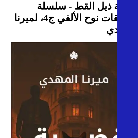
قضية ذيل القط - سلسلة
تحقيقات نوح الألفي ج4، لميرنا
المهدي