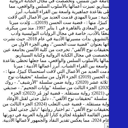
الألسن بجامعة عين شمس، وتخصصت في مجال الكتابة الروائية
وكتابة السيناريو. تميزت أعمالها بالأسلوب السلس والواقعي، مما
جعلها تحظى بقاعدة جماهيرية واسعة بين القراء الشباب. أبرز
أعمالها الأدبية : ميرنا المهدي قدمت العديد من الأعمال التي لاقت
استحسانًا كبيرًا، منها : - قضية ست الحسن (2019):...
وُلدت ميرنا
المهدي في حي المعادي بالقاهرة في 1 يناير 1997. منذ سن مبكرة،
أظهرت شغفًا بالأدب، خاصة في مجال الروايات البوليسية وأدب
الجريمة والتشويق. بدأت مسيرتها الأدبية في عام 2018، حيث نشرت
أولى رواياتها بعنوان "قضية ست الحسن"، وهي الجزء الأول من
سلسلة "تحقيقات نوح الألفي". تخرجت من كلية الألسن بجامعة عين
شمس، وتخصصت في مجال الكتابة الروائية وكتابة السيناريو.
تميزت أعمالها بالأسلوب السلس والواقعي، مما جعلها تحظى بقاعدة
جماهيرية واسعة بين القراء الشباب. أبرز أعمالها الأدبية : ميرنا
المهدي قدمت العديد من الأعمال التي لاقت استحسانًا كبيرًا، منها : -
قضية ست الحسن (2019): الجزء الأول من سلسلة "تحقيقات نوح
الألفي". - ثلاثة عشر (2020): رواية ضمن سلسلة "الأرشيف". - روك
آند رول (2020): الجزء الثالث من سلسلة "بوابات الجحيم". - صديقي
السيكوباتي (2021): رواية مستقلة. - قضية لوز مُر (2022): الجزء
الثاني من سلسلة "تحقيقات نوح الألفي". - دليل جدتي لقتل الأوغاد
(2023): رواية مستقلة. - قضية عنب الثعلب (2024): الجزء الثالث من
سلسلة "تحقيقات نوح الألفي". تم اختيار روايتها "دليل جدتي لقتل
الأوغاد" ضمن القائمة الطويلة لجائزة كتارا للرواية العربية في دورتها
العاشرة عام 2024، مما يعكس تقدير النقاد والجمهور لأعمالها الأدبية.
اقرأ المزيد