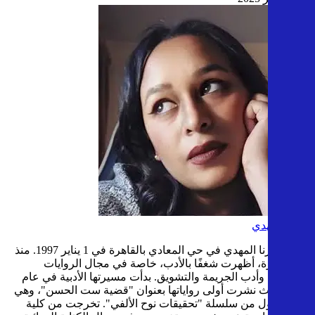
ميرنا المهدي
وُلدت ميرنا المهدي في حي المعادي بالقاهرة في 1 يناير 1997. منذ
سن مبكرة، أظهرت شغفًا بالأدب، خاصة في مجال الروايات
البوليسية وأدب الجريمة والتشويق. بدأت مسيرتها الأدبية في عام
2018، حيث نشرت أولى رواياتها بعنوان "قضية ست الحسن"، وهي
الجزء الأول من سلسلة "تحقيقات نوح الألفي". تخرجت من كلية