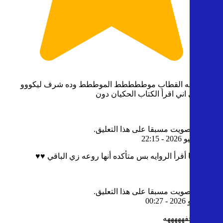
اقصم بالله القطاب موططططط الموططط وده شرف ليكووو
يخواطييي اني اقرأ الكتاب الحكيان دون
1
6
قمت بالتصويت مسبقا على هذا التعليق.
3
- 13 يوليو 2026 - 22:15
انا لسه ها أقرأ الروايه بس متأكده أنها روعه زي الباقي ♥️♥️
5
0
قمت بالتصويت مسبقا على هذا التعليق.
4
- 6 يوليو 2026 - 00:27
الرواية تحفهههههه