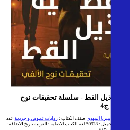
قضية ذيل القط - سلسلة تحقيقات نوح
الألفي ج4
المؤلف :
ميرنا المهدي
صنف الكتاب :
روايات غموض و جريمة
عدد
مرات التحميل : 50928
لغة الكتاب الاصلية : العربية
تاريخ الاضافة :
17 سبتمبر 2025