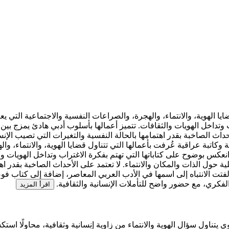
يا الهوية، والانتماء، والهجرة، والصراعات النفسية والاجتماعية التي يعي
ب وتداخل الهويات والثقافات. تتميز أعمالها بأسلوب أدبي هادئ يمزج ب
حداث الصاخبة بقدر اهتمامها بالحالة النفسية والتغيرات التي تصيب الإنسا
 وكاتبة عراقية عُرفت بأعمالها التي تتناول قضايا الهوية، والانتماء، و
ا انعكس بوضوح على كتاباتها التي تهتم بفكرة الاغتراب وتداخل الهويات و
ل الذات والمكان والانتماء. لا تعتمد على الأحداث الصاخبة بقدر اهتما
 لفتت الانتباه إلى اسمها في الأدب العربي المعاصر، إضافة إلى كتاب ف
 والفكري، مع حضور واضح للتأملات الإنسانية والثقافية.
اقرأ المزيد
ي يتناول سؤال الهوية والانتماء من زاوية إنسانية وثقافية، محاولًا ا