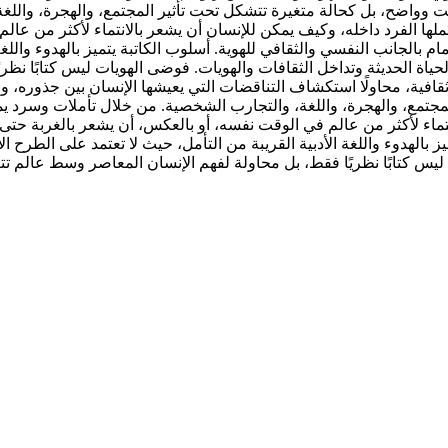
ثابت وواضح، بل كحالة متغيرة تتشكل تحت تأثير المجتمع، والهجرة، والل
يحملها الفرد داخله، وكيف يمكن للإنسان أن يشعر بالانتماء لأكثر من ع
هتمام بالجانب النفسي والثقافي للهوية. أسلوب الكاتبة يتميز بالهدوء والل
اة الحديثة وتداخل الثقافات والهويات. فوضى الهويات ليس كتابًا نظريً
ة وثقافية، محاولًا استكشاف التناقضات التي يعيشها الإنسان بين جذوره، 
جتمع، والهجرة، واللغة، والتجارب الشخصية. من خلال تأملات وسرد يمزج
ماء لأكثر من عالم في الوقت نفسه، أو بالعكس، أن يشعر بالغربة حتى داخ
يز بالهدوء واللغة الأدبية القريبة من التأمل، حيث لا تعتمد على الطرح 
ليس كتابًا نظريًا فقط، بل محاولة لفهم الإنسان المعاصر وسط عالم تت