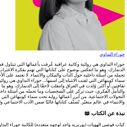
حوراء النداوي
حوراء النداوي هي روائية وكاتبة عراقية عُرفت بأعمالها التي تتناول قضا
الدنمارك، وهو ما انعكس بوضوح على كتاباتها التي تهتم بفكرة الاغترا
تحمله من أسئلة داخلية حول الذات والمكان والانتماء. لا تعتمد على الأ
سماء كوبنهاغن التي لفتت الانتباه إلى اسمها...
حوراء النداوي هي روائية
ثقافتين أو أكثر. وُلدت في العراق وانتقلت لاحقًا إلى الدنمارك، وهو م
والتأمل الفكري، حيث تركز على الشخصيات وما تحمله من أسئلة داخلية حو
التحولات الاجتماعية. من أبرز أعمالها رواية تحت سماء كوبنهاغن التي
والانتماء في عالم متغيّر. تُصنّف كتاباتها غالبًا ضمن الأدب الاجتماعي
نبذة عن الكتاب 📖
كتاب فوضى الهويات (بورتريه واحد لوجوه متعددة) للكاتبة حوراء النداو