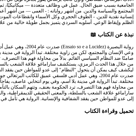
الجامعية بسبب ضيق الحال. عمل في وظائف متعددة — ميكانيكيًا، ثم م
المجتمع والسياسة والدين. من أشهر رواياته : - العمى — من أشهر أعمال
إنسانية نقدية للدين. - الطوف الحجري وكل الأسماء وانقطاعات الموت. 
الظلم وإيقاظ الوعي. أسلوبه السردي يتميز بجمل طويلة خالية من علامات 
نبذة عن الكتاب 📖
رواية البصيرة (dez
وعي الإنسان والمجتمع، لكن من زاوية مختلفة. تبدأ الرواية في مدينة 
صامتًا ضد النظام السياسي القائم. بدلاً من محاولة فهم هذا التصرف، 
من خلال هذا الحدث الرمزي، يستكشف ساراماغو علاقة الشعب بالسلطة،
ليكشف كيف يمكن أن يتحول "النظام" إلى عدو للمواطن حين يفقد الشفاف
صدرت عام 2004، وهي عمل أدبي فلسفي عميق للكاتب البرتغ
مختلفة. تبدأ الرواية في مدينة بلا اسم، وفي يوم انتخابي عاصف، يفاجأ 
من محاولة فهم هذا التصرف، ترد الحكومة بعنف، وتتهم السكان بالتآم
ساراماغو علاقة الشعب بالسلطة، والمعنى الحقيقي للديمقراطية، وال
إلى عدو للمواطن حين يفقد الشفافية والإنسانية. الرواية هي تأمل في
تحميل وقراءة الكتاب