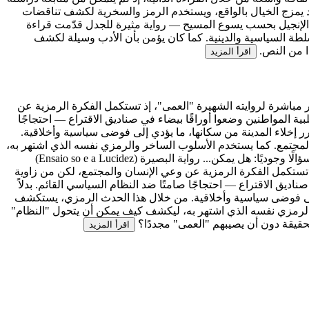
د يمزج الخيال بالواقع، ويستخدم الرمز والسخرية لكشف تناقضات
. - الإنجيل بحسب يسوع المسيح — رواية مثيرة للجدل قدّمت قراءة
لسلطة السياسية والدينية. كما كان يؤمن بأن الأدب وسيلة لكشف
ا من النص.
اقرأ المزيد
و، تُعد بمثابة تتمة غير مباشرة لروايته الشهيرة "العمى"، إذ تستكمل الفكرة الرمزية عن
ية المواطنين وضعوا أوراقًا بيضاء في صناديق الاقتراع — احتجاجًا
رر إخلاء المدينة من سكانها، ما يؤدي إلى فوضى سياسية وأخلاقية.
لمجتمع. كما يستخدم الأسلوب الساخر والرمزي نفسه الذي اشتهر به،
ًا وجوديًا: هل يمكن...
رواية البصيرة (Ensaio so e a Lucidez)
ى"، إذ تستكمل الفكرة الرمزية عن وعي الإنسان والمجتمع، لكن من زاوية
اديق الاقتراع — احتجاجًا صامتًا ضد النظام السياسي القائم. بدلاً
ي إلى فوضى سياسية وأخلاقية. من خلال هذا الحدث الرمزي، يستكشف
والرمزي نفسه الذي اشتهر به، ليكشف كيف يمكن أن يتحول "النظام"
لحقيقة دون أن يصيبهم "العمى" مجددًا؟
اقرأ المزيد