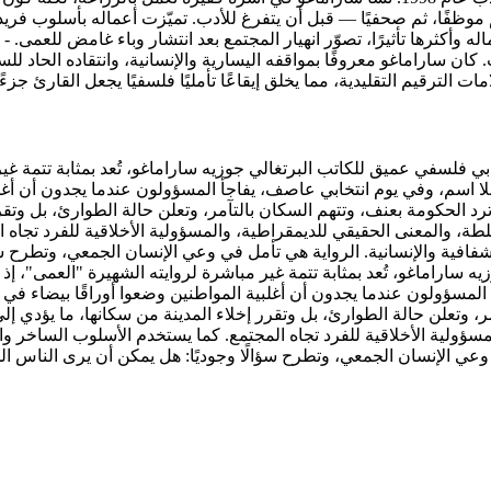
وظفًا، ثم صحفيًا — قبل أن يتفرغ للأدب. تميّزت أعماله بأسلوب فري
ه وأكثرها تأثيرًا، تصوّر انهيار المجتمع بعد انتشار وباء غامض للعمى
كان ساراماغو معروفًا بمواقفه اليسارية والإنسانية، وانتقاده الحاد ل
الترقيم التقليدية، مما يخلق إيقاعًا تأمليًا فلسفيًا يجعل القارئ جزءً
Ensaio so e a Luci) صدرت عام 2004، وهي عمل أدبي فلسفي عميق للكاتب البرتغالي جوزيه ساراماغ
بلا اسم، وفي يوم انتخابي عاصف، يفاجأ المسؤولون عندما يجدون أن أغلب
ترد الحكومة بعنف، وتتهم السكان بالتآمر، وتعلن حالة الطوارئ، بل وتق
 والمعنى الحقيقي للديمقراطية، والمسؤولية الأخلاقية للفرد تجاه ا
ية والإنسانية. الرواية هي تأمل في وعي الإنسان الجمعي، وتطرح سؤال
الي جوزيه ساراماغو، تُعد بمثابة تتمة غير مباشرة لروايته الشهيرة "العم
المسؤولون عندما يجدون أن أغلبية المواطنين وضعوا أوراقًا بيضاء في صن
ر، وتعلن حالة الطوارئ، بل وتقرر إخلاء المدينة من سكانها، ما يؤد
مسؤولية الأخلاقية للفرد تجاه المجتمع. كما يستخدم الأسلوب الساخر 
 وعي الإنسان الجمعي، وتطرح سؤالًا وجوديًا: هل يمكن أن يرى الناس ا