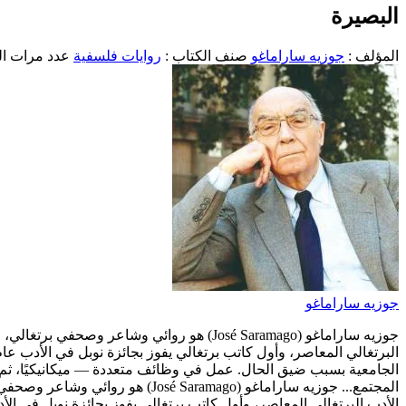
البصيرة
المؤلف :
جوزيه ساراماغو
صنف الكتاب :
روايات فلسفية
عدد مرات التح
جوزيه ساراماغو
الجامعية بسبب ضيق الحال. عمل في وظائف متعددة — ميكانيكيًا، ثم م
المجتمع...